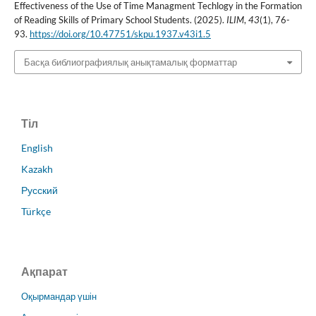
Effectiveness of the Use of Time Managment Techlogy in the Formation
of Reading Skills of Primary School Students. (2025).
ILIM
,
43
(1), 76-
93.
https://doi.org/10.47751/skpu.1937.v43i1.5
Басқа библиографиялық анықтамалық форматтар
Тіл
English
Kazakh
Русский
Türkçe
Ақпарат
Оқырмандар үшін