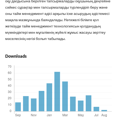
оқу дағдысына берілген тапсырмаларды оқушының деңгейіне
сәйкес сұрақтар мен тапсырмаларды түрлендіріп беру және
оны тайм менеджмент әдісі арқылы іске асырудың әдістемесі
мақала мазмұнында баяндалады. Нәтижелі білімге қол
жеткізуде тайм менеджмент технологиясын қолданудың
мүмкіндіктері мен мұғалімнің жүйелі жұмыс жасауы зерттеу
мәселесінің негізі болып табылады.
Downloads