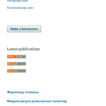
Авторлар үшін
Кітапханалар үшін
Make a Submission
Latest publications
Жариялау этикасы
Мақала жазуға қойылатын талаптар