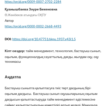
https://orcid.org/0009-0007-2702-2284
Қуанышбаева Зәуре Бекеновна
Ө.Жәнібеков атындағы ОҚПУ
Автор
https://orcid.org/0000-0002-2668-4493
DOI:
https://doi.org/10.47751/skpu.1937.v43i1.5
Кілт сөздер:
тайм менеджмент, технология, бастауыш сынып,
оқылым, функционалдық сауаттылық, дағды, жылдам оқу, оқу
техникасы
Аңдатпа
Бастауыш сыныпта қалыптасуға тиіс төрт дағдының бірі-
оқылым дағдысы. Бастауыш сынып оқушыларының оқылым
дағдысын қалыптастыруда тайм менеджмент әдістемесіне
сәйкес қалыптастырудың қажеттілігі артып келеді. Мақалада