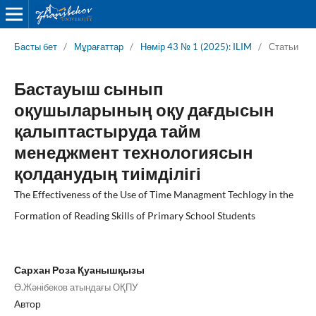
Басты бет
/
Мұрағаттар
/
Нөмір 43 № 1 (2025): ILIM
/
Статьи
Бастауыш сынып
оқушыларының оқу дағдысын
қалыптастыруда тайм
менеджмент технологиясын
қолданудың тиімділігі
The Effectiveness of the Use of Time Managment Techlogy in the
Formation of Reading Skills of Primary School Students
Сархан Роза Қуанышқызы
Ө.Жәнібеков атындағы ОҚПУ
Автор