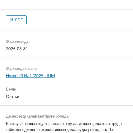
PDF
Жарияланды
2025-03-31
Журналдың саны
Нөмір 43 № 1 (2025): ILIM
Бөлім
Статьи
Дәйексөзді қалай келтіруге болады
Бастауыш сынып оқушыларының оқу дағдысын қалыптастыруда
тайм менеджмент технологиясын қолданудың тиімділігі: The