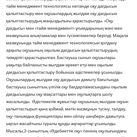
тайм менеджмент технологиясы негізінде оқу дағдысын
қалыптастыру мен оқушылардың жылдам оқу дағдысын
қалыптастырудың маңыздылығы қарастырылды. «Оқу
дағдысы» мен «тайм менеджмент» ұғымдарының мәні мен
мазмұнына анықтамалар мен түсініктемелер берілді. Мақала
мазмұнында тайм менеджмент технологиясын қолдану
арқылы оқушының оқылым дағдысын қалыптастырудың
тиімділігі қарастырылған. Бастауыш сынып оқушылары
уақытқа байланысты жылдам әрекет етуі мен оқылым
дағдысын қалыптастыру бойынша әдістемелер ұсынылды.
Оқушылардың жылдам оқу дағдысын дамыту бағытында
бастауыш сыныптың үлгілік оқу бағдарламасындағы оқылым
дағдысындағы оқу мақсаттары мен оқулықтарға шолу
жасалынды. Әдістемелік жұмыстар оқушының жылдам оқуын
қалыптастырып қана қоймай, мәтін мазмұнын түсіну, талдау,
оқу-танымдық функциялары мен ойлау шеңберін дамытуға
ықпал жасайтыны туралы құнды ақпараттар ұсынылды.
Мысалы,2-сыныптың «Әдебиеттік оқу» пәнінің оқулығындағы