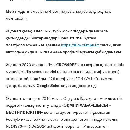
Мерзімділігі:
жылына 4 рет (наурыз, маусым, қыркүйек,
желтоқсан)
Журнал
қазақ, ағылшын, түрік, орыс тілдерінде мақала
қабылдайды. Материалдар Open Journal System
платформасына негізделген
https://ilim.okmpu.kz
сайты, яғни
автордың онда ашылған жеке профилі арқылы қабылданады.
Журнал 2020 жылдан бері
CROSSREF
халықаралық агенттігінің
мүшесі, әрбір мақалаға
doi
(сандық нысан идентификаторы)
нөмірі тағайындайды. DOI префиксі: 10.47751. Сонымен
қатар, басылым
Google Scholar
-да индекстеледі.
Журнал алғаш рет 2014 жылы Оңтүстік Қазақстан мемлекеттік
педагогикалық институтында
«ОҚМПИ ХАБАРШЫСЫ –
ВЕСТНИК ЮКГПИ»
деген атаумен құрылған. Қазақстан
Республикасы Байланыс және ақпарат агенттігінде тіркеліп,
№14373-ж
(6.06.2014 ж.) куәлігі берілген. Университет