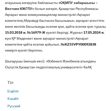
атауының өзгеруіне байланысты
«ОҚМПУ хабаршысы –
Вестник ЮКГПУ»
болып өзгеріп, Қазақстан Республикасы
Ақпарат және коммуникациялар министрлігі Ақпарат
комитетінің Мерзімді баспасөз басылымын, ақпарат агенттігін
және желілік басылымды есепке қою, қайта есепке қою туралы
15.03.2018 ж. №16979-Ж
куәлігі берілді. Журнал
17.05.2024 ж
.
күні ҚР Мәдениет және ақпарат министрлігі Ақпарат
комитетіне қайта есепке қойылып,
№KZ55VPY00092838
нөмірлі куәлігі берілген.
Шығарушы (меншік иесі): «Өзбекәлі Жәнібеков атындағы
Оңтүстік Қазақстан педагогикалық университеті» КеАҚ
Тіл
English
Kazakh
Русский