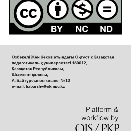
Өзбекәлі Жәнібеков атындағы Оңтүстік Қазақстан
педагогикалық университеті 160012,
Қазақстан Республикасы,
Шымкент қаласы,
А. Байтұрсынов көшесі №13
e-mail: habarshy@okmpu.kz