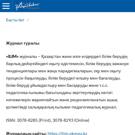
Басты бет
/
Журнал туралы
«ILIM»
журналы – Қазақстан және өзге елдердегі білім берудің
барлық дейңгейіндегі оқыту әдістемесін, білім берудің замануи
тенденциялары мен жаңа парадигмаларын, оқу мен оқыту
процесін бақылауды, білім берудегі өлшеу мен бағалауды,
білім беруді ұйымдастыру мен басқаруды және т.с.с.
педагогика ғылымы бағытындағы зерттеулердің негізгі
нәтижелерін жариялайтын және рецензияланатын ашық
қолжетімді халықаралық ғылыми-педагогикалық журнал.
ISSN: 3078-8285 (Print), 3078-8293 (Online)
Журналдың сайты:
https://ilim.okmpu.kz