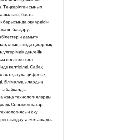
н. Төңкерілген сынып
машылығы, басты
қ барысында оқу үрдісін
кетін басқару,
білеттерін дамыту
ар, оның ішінде цифрлық
үлгерімдік деңгейін
ы негізінде тест
де келтірілді. Сабақ
алас оқытуда цифрлық
і, білімалушылардың
аны байқалды.
да жаңа технологияларды
рілді. Сонымен қатар,
 технологиясын оқу
терін шыңдауға жол ашады.