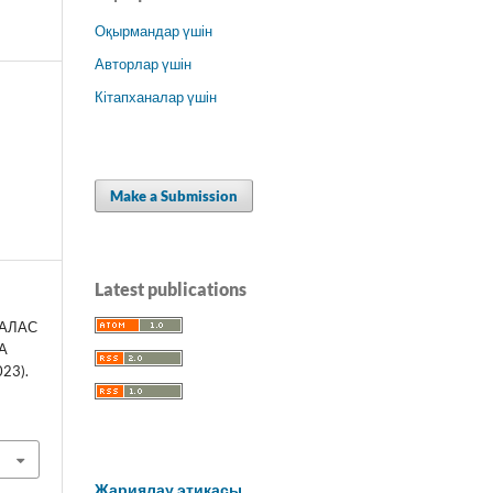
Оқырмандар үшін
Авторлар үшін
Кітапханалар үшін
Make a Submission
Latest publications
РАЛАС
А
23).
Жариялау этикасы