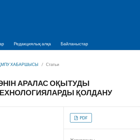
ар
Редакциялық алқа
Байланыстар
: ОҚМПУ ХАБАРШЫСЫ
/
Статьи
ӘНІН АРАЛАС ОҚЫТУДЫ
ТЕХНОЛОГИЯЛАРДЫ ҚОЛДАНУ
PDF
Жарияланды