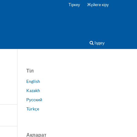
Тіркеу
Жүйеге кіру
Іздеу
Тіл
English
Kazakh
Русский
Türkçe
Ақпарат