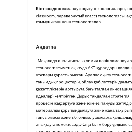
Кілт сөздер:
заманауи оқыту технологиялары, төң
classroom, перевернутый класс) технологиясы, ақ
коммуникациялық технологиялар.
Аңдатпа
Мақалада аналитикалық химия пәнін заманауи а
технологиясымен оқытуда АКТ құралдары қолданы
жоспары қарастырылған. Аралас оқыту технолог
танымдық процестерін, ойлау қабілеттерін дам
қажеттіліктерін арттыруға бағытталған инновациял
идеялар) келтірілген. Дұрыс таңдалған стратегия і
процесін жақсартуға және өзін-өзі тануды жетілдір
материалды қорытындылауға және жаңа тақырып,
тапсырмасы және т.б. білімалушыларға қаншалықт
анықтауға көмектеседі.Жаңа білім беру үрдісіне 
технологияларын аналитикалық химияның сапал