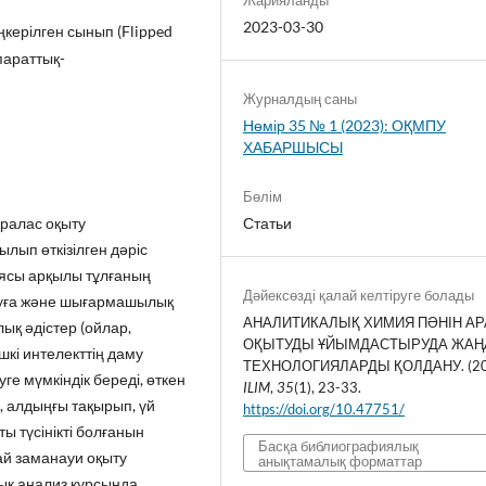
2023-03-30
керілген сынып (Flipped
параттық-
Журналдың саны
Нөмір 35 № 1 (2023): ОҚМПУ
ХАБАРШЫСЫ
Бөлім
ралас оқыту
Статьи
лып өткізілген дәріс
иясы арқылы тұлғаның
Дәйексөзді қалай келтіруге болады
ытуға және шығармашылық
АНАЛИТИКАЛЫҚ ХИМИЯ ПӘНІН А
ық әдістер (ойлар,
ОҚЫТУДЫ ҰЙЫМДАСТЫРУДА ЖАҢ
шкі интелекттің даму
ТЕХНОЛОГИЯЛАРДЫ ҚОЛДАНУ. (20
уге мүмкіндік береді, өткен
ILIM
,
35
(1), 23-33.
 алдыңғы тақырып, үй
https://doi.org/10.47751/
ы түсінікті болғанын
Басқа библиографиялық
сай заманауи оқыту
анықтамалық форматтар
ық анализ курсында