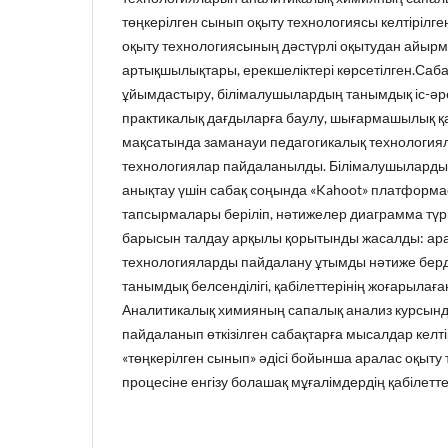
төңкерілген сынып оқыту технологиясы келтірілге
оқыту технологиясының дәстүрлі оқытудан айыр
артықшылықтары, ерекшеліктері көрсетілген.Саба
ұйымдастыру, білімалушылардың танымдық іс-әре
практикалық дағдыларға баулу, шығармашылық қа
мақсатында заманауи педагогикалық технологиял
технологиялар пайдаланылды. Білімалушылардың 
анықтау үшін сабақ соңында «Kahoot» платформас
тапсырмалары беріліп, нәтижелер диаграмма түрін
барысын талдау арқылы қорытынды жасалды: ар
технологияларды пайдалану ұтымды нәтиже берд
танымдық белсенділігі, қабілеттерінің жоғарылағ
Аналитикалық химияның сапалық анализ курсын
пайдаланып өткізілген сабақтарға мысалдар келті
«төңкерілген сынып» әдісі бойынша аралас оқыту
процесіне енгізу болашақ мұғалімдердің қабілет