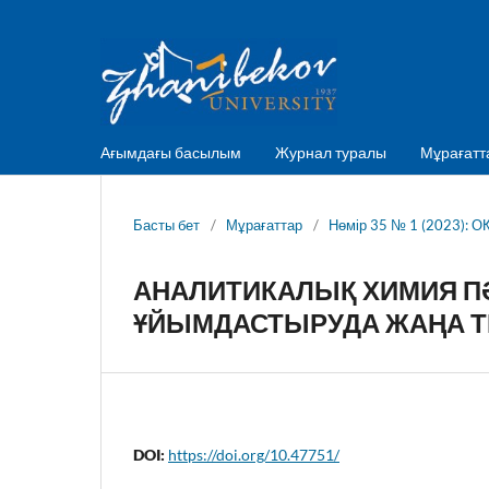
Ағымдағы басылым
Журнал туралы
Мұрағатт
Басты бет
/
Мұрағаттар
/
Нөмір 35 № 1 (2023)
АНАЛИТИКАЛЫҚ ХИМИЯ П
ҰЙЫМДАСТЫРУДА ЖАҢА 
DOI:
https://doi.org/10.47751/