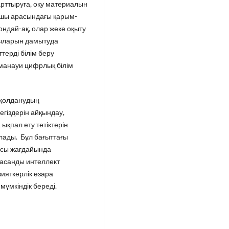
арттыруға, оқу материалын
лушы арасындағы қарым-
ондай-ақ, олар жеке оқыту
ғдыларын дамытуда
терді білім беру
аманауи цифрлық білім
 қолданудың
егіздерін айқындау,
ықпал ету тетіктерін
лады. Бұл бағыттағы
ясы жағдайында
асанды интеллект
ияткерлік өзара
 мүмкіндік береді.