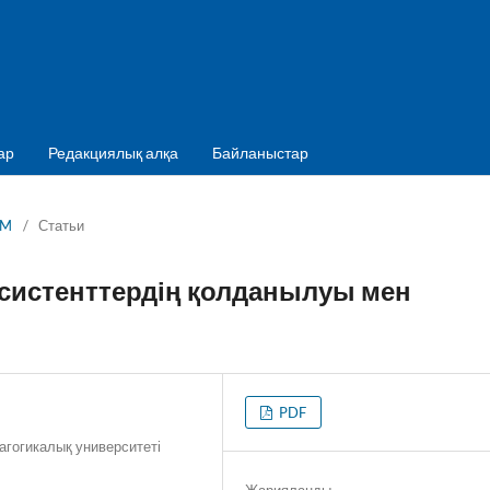
ар
Редакциялық алқа
Байланыстар
IM
/
Статьи
ссистенттердің қолданылуы мен
PDF
агогикалық университеті
Жарияланды