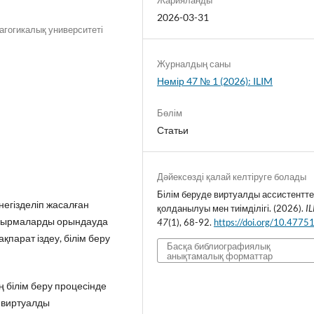
2026-03-31
агогикалық университеті
Журналдың саны
Нөмір 47 № 1 (2026): ILIM
Бөлім
Статьи
Дәйексөзді қалай келтіруге болады
Білім беруде виртуалды ассистентте
негізделіп жасалған
қолданылуы мен тиімділігі. (2026).
I
псырмаларды орындауда
47
(1), 68-92.
https://doi.org/10.4775
қпарат іздеу, білім беру
Басқа библиографиялық
анықтамалық форматтар
білім беру процесінде
 виртуалды