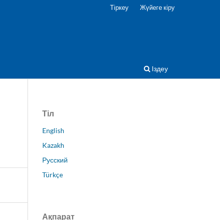
Тіркеу
Жүйеге кіру
Іздеу
Тіл
English
Kazakh
Русский
Türkçe
Ақпарат