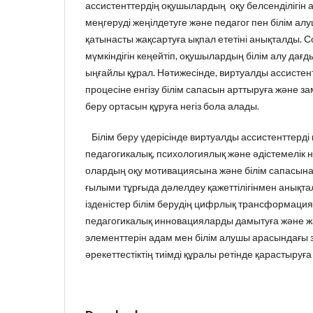
ассистенттердің оқушылардың оқу белсенділігін 
меңгеруді жеңілдетуге және педагог пен білім а
қатынасты жақсартуға ықпал ететіні анықталды. С
мүмкіндігін кеңейтіп, оқушылардың білім алу да
ыңғайлы құрал. Нәтижесінде, виртуалды ассистент
процесіне енгізу білім сапасын арттыруға және з
беру ортасын құруға негіз бола алады.
Білім беру үдерісінде виртуалды ассистенттерді
педагогикалық, психологиялық және әдістемелік н
олардың оқу мотивациясына және білім сапасына 
ғылыми тұрғыда дәлелдеу қажеттілігінмен анықта
ізденістер білім берудің цифрлық трансформаци
педагогикалық инновацияларды дамытуға және ж
элементтерін адам мен білім алушы арасындағы з
әрекеттестіктің тиімді құралы ретінде қарастыруға