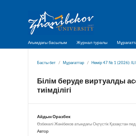
Ағымдағы басылым
Журнал туралы
Мұрағатт
Басты бет
/
Мұрағаттар
/
Нөмір 47 № 1 (2026): IL
Білім беруде виртуалды а
тиімділігі
Айдын Оразбек
Өзбекәлі Жәнібеков атындағы Оңтүстік Қазақстан пед
Автор