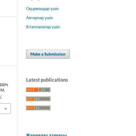
Оқырмандар үшін
Авторлар үшін
Кітапханалар үшін
Make a Submission
Latest publications
рдің
LIM
,
1/
Жариялау этикасы