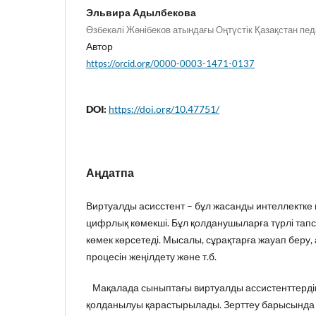
Эльвира Адылбекова
Өзбекәлі Жәнібеков атындағы Оңтүстік Қазақстан пед
Автор
https://orcid.org/0000-0003-1471-0137
DOI:
https://doi.org/10.47751/
Аңдатпа
Виртуалды асисстент – бұл жасанды интеллектке 
цифрлық көмекші. Бұл қолданушыларға түрлі та
көмек көрсетеді. Мысалы, сұрақтарға жауап беру, а
процесін жеңілдету және т.б.
Мақалада сыныптағы виртуалды ассистенттердің 
қолданылуы қарастырылады. Зерттеу барысында