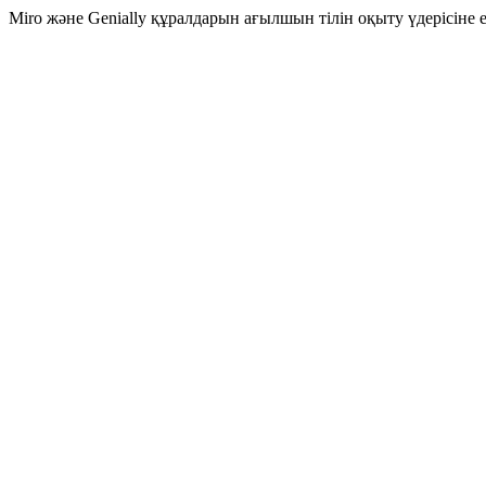
Miro және Genially құралдарын ағылшын тілін оқыту үдерісіне ен